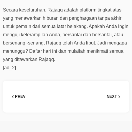
Secara keseluruhan, Rajaqq adalah platform tingkat atas
yang menawarkan hiburan dan penghargaan tanpa akhir
untuk pemain dari semua latar belakang. Apakah Anda ingin
menguji keterampilan Anda, bersantai dan bersantai, atau
bersenang -senang, Rajaqq telah Anda liput. Jadi mengapa
menunggu? Daftar hari ini dan mulailah menikmati semua
yang ditawarkan Rajaqq.
[ad_2]
PREV
NEXT